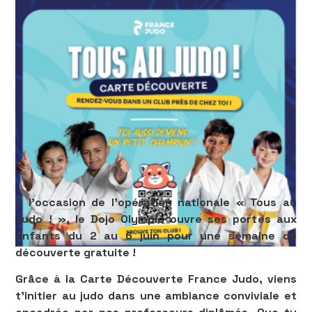
À l’occasion de l’opération nationale
« Tous au
Judo ! »
, le
Dojo Olympic
ouvre ses portes aux
enfants du
2 au 6 juin
pour une semaine de
découverte gratuite !
Grâce à la
Carte Découverte France Judo
, viens
t’initier au judo dans une ambiance conviviale et